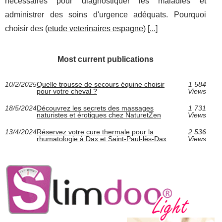
nécessaires pour diagnostiquer les maladies et
administrer des soins d'urgence adéquats. Pourquoi
choisir des (
etude veterinaires espagne
) [
...
]
Most current publications
10/2/2025
Quelle trousse de secours équine choisir
1 584
pour votre cheval ?
Views
18/5/2024
Découvrez les secrets des massages
1 731
naturistes et érotiques chez NaturetZen
Views
13/4/2024
Réservez votre cure thermale pour la
2 536
rhumatologie à Dax et Saint-Paul-lès-Dax
Views