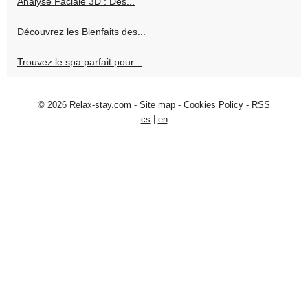
Analyse Faciale 3D : Des...
Découvrez les Bienfaits des...
Trouvez le spa parfait pour...
© 2026
Relax-stay.com
-
Site map
-
Cookies Policy
-
RSS
cs
|
en